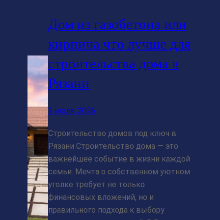
Дом из газобетона или
кирпича что лучше для
строительства дома в
Рязани
2 июля, 2026
Строительство домов под ключ в
Рязани Строительство дома — это
важнейшее событие в жизни каждой
семьи. Мечта о собственном уютном
уголке требует не только
финансовых вложений, но и
правильного подхода к выбору