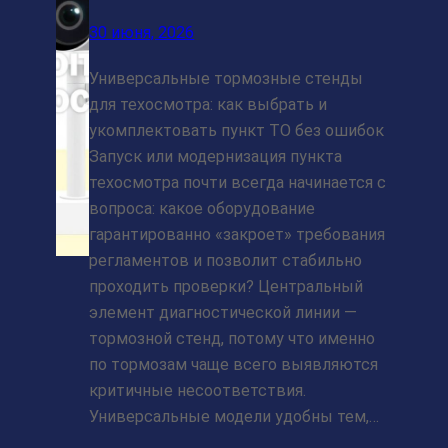
30 июня, 2026
Универсальные тормозные стенды
для техосмотра: как выбрать и
укомплектовать пункт ТО без ошибок
Запуск или модернизация пункта
техосмотра почти всегда начинается с
вопроса: какое оборудование
гарантированно «закроет» требования
регламентов и позволит стабильно
проходить проверки? Центральный
элемент диагностической линии —
тормозной стенд, потому что именно
по тормозам чаще всего выявляются
критичные несоответствия.
Универсальные модели удобны тем,…