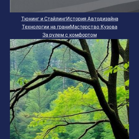
Тюнинг и Стайлинг
История Автодизайна
Технологии на грани
Мастерство Кузова
За рулем с комфортом