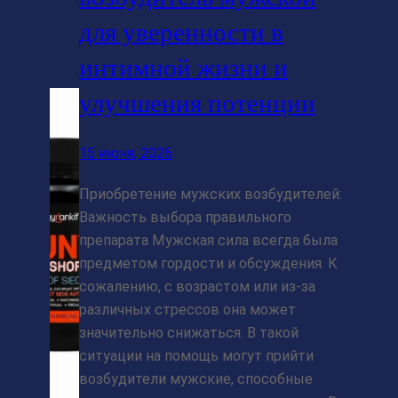
для уверенности в
интимной жизни и
улучшения потенции
15 июня, 2026
Приобретение мужских возбудителей:
Важность выбора правильного
препарата Мужская сила всегда была
предметом гордости и обсуждения. К
сожалению, с возрастом или из-за
различных стрессов она может
значительно снижаться. В такой
ситуации на помощь могут прийти
возбудители мужские, способные