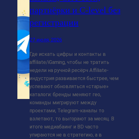
партнёрки и C-level без
регистрации
27 июля, 2026
Где искать цифры и контакты в
affiliate/iGaming, чтобы не тратить
недели на ручной ресёрч Affiliate-
индустрия развивается быстрее, чем
успевают обновляться «старые»
каталоги: бренды меняют гео,
команды мигрируют между
проектами, Telegram-каналы то
взлетают, то выгорают за месяц. В
итоге медиабаинг и BD часто
упираются не в стратегию, а в