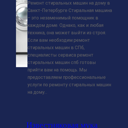
Ремонт стиральных машин на дому в
Санкт-Петербурге Стиральная машина
– это незаменимый помощник в
каждом доме. Однако, как и любая
техника, она может выйти из строя.
Если вам необходим ремонт
стиральных машин в СПб,
специалисты сервиса ремонт
стиральных машин спб готовы
прийти вам на помощь. Мы
предоставляем профессиональные
услуги по ремонту стиральных машин
на дому…
Известняковая мука