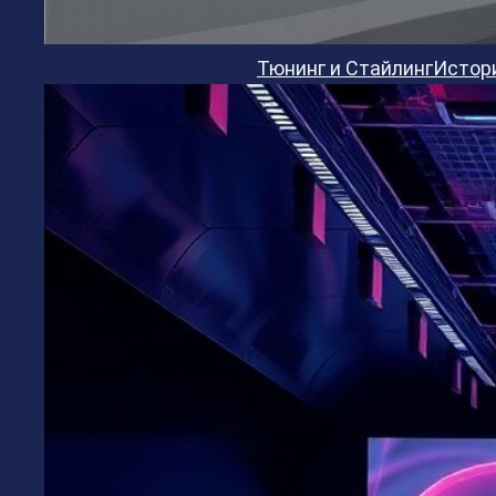
Тюнинг и Стайлинг
Истор