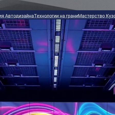
ия Автодизайна
Технологии на грани
Мастерство Куз