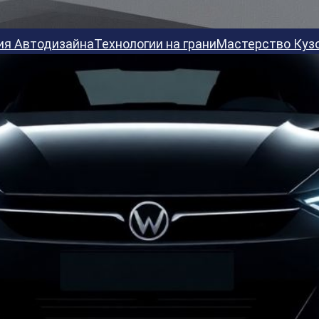
ия Автодизайна
Технологии на грани
Мастерство Куз