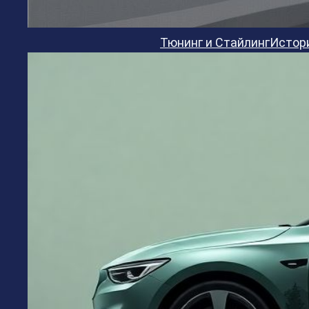
Тюнинг и Стайлинг
Истор