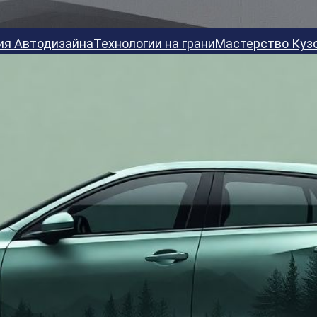
ия Автодизайна
Технологии на грани
Мастерство Куз