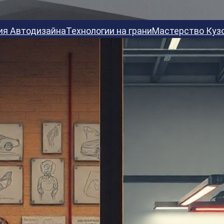
ия Автодизайна
Технологии на грани
Мастерство Куз