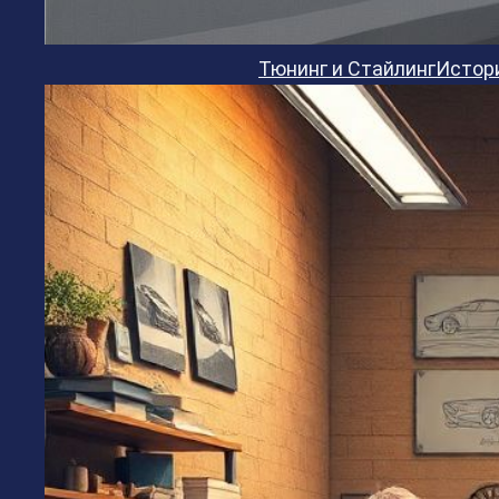
Тюнинг и Стайлинг
Истор