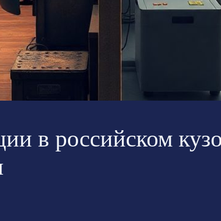
ии в российском куз
я