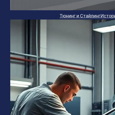
Тюнинг и Стайлинг
Истор