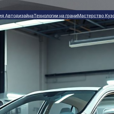
ия Автодизайна
Технологии на грани
Мастерство Куз