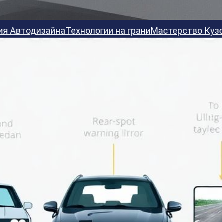
ия Автодизайна
Технологии на грани
Мастерство Куз