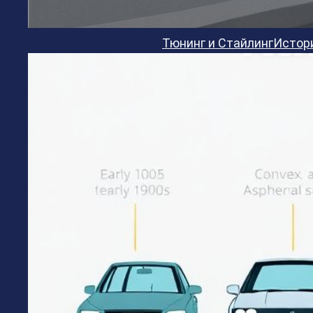
Тюнинг и Стайлинг
Истор