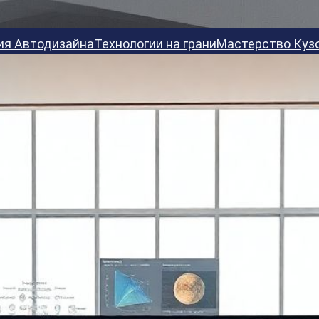
ия Автодизайна
Технологии на грани
Мастерство Куз