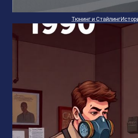
Тюнинг и Стайлинг
Истор