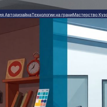
ия Автодизайна
Технологии на грани
Мастерство Куз